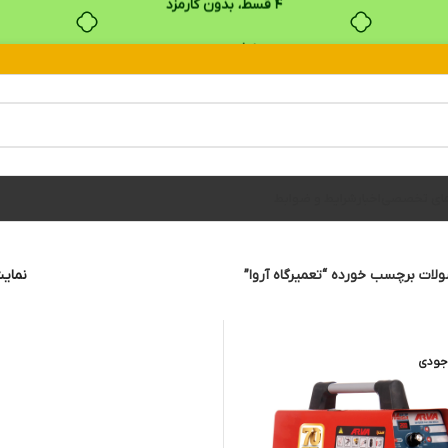
بدون ضامن، بدون سود
خرید قسطی با ترب‌پی
های تخصصی
اخبار
شرایط و ضوابط
ات برچسب خورده “تعمیرگاه آروا”
نما
جودی