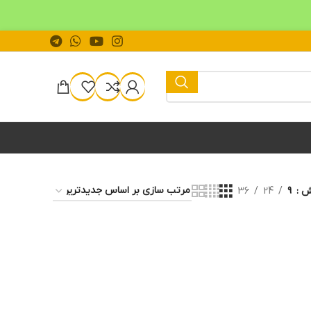
یش
9
24
36