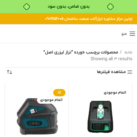
بدون ضامن، بدون سود
اولین مرکز مشاوره ابزارآلات صنعت ساختمان 09021152005
خرید قسطی با ترب‌پی
منو
خانه
محصولات برچسب خورده “تراز لیزری اصل”
Showing all 3 results
مشاهده فیلترها
اتمام موجودی
-1%
اتمام موجودی