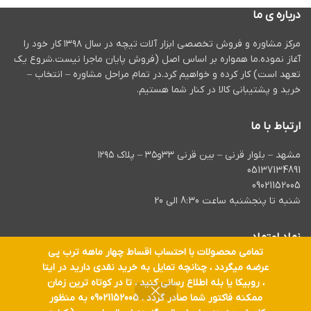
درباره ی ما
مرکز مشاوره و فروش تخصصی ابزار آلات تیچه در سال ۱۳۹۸ کار خود را
آغاز نموده.ما همواره بر اساس اصل (فروش پایان ماجرا نیست.شروع یک
تعهد است) کار کرده و خواهیم کرد.در تمام مراحل مشاوره – انتخاب –
خرید و پشتیبانی کالا در کنار شما هستیم.
ارتباط با ما
مشهد – بلوار قرنی – بین قرنی ۳۳و۳۵ – پلاک ۱۲۹۵
05137134891
09021152005
شنبه تا پنجشنبه ساعت 8:30 الی 20
نماد اعتماد
تمامی محصولات با احتساب اقساط چهار ماهه ترب پی
عرضه میگردد ، چنانچه تمایل به خرید نقدی دارید در ایتا
، روبیکا یا بله اطلاع رسانی کنید ، تا در کوتاه ترین زمان
ممکنه فاکتور شما صادر گردد . 09021152005 به منظور
تمام حقوق برای
ابزار آلات تیچه
محفوظ است.