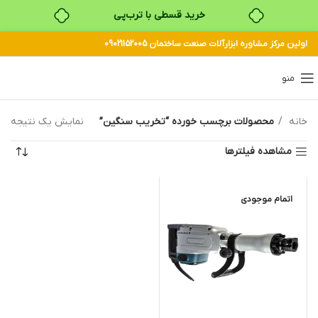
خرید قسطی با ترب‌پی
اولین مرکز مشاوره ابزارآلات صنعت ساختمان 09021152005
۴ قسط، بدون کارمزد
بدون ضامن، بدون سود
منو
خرید قسطی با ترب‌پی
خانه
محصولات برچسب خورده “تخریب سنگین”
نمایش یک نتیجه
مشاهده فیلترها
اتمام موجودی