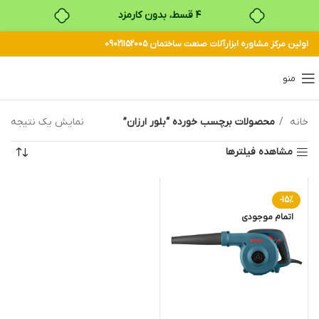
۴ قسط، بدون کارمزد
اولین مرکز مشاوره ابزارآلات صنعت ساختمان 09021152005
بدون ضامن، بدون سود
خرید قسطی با ترب‌پی
منو
خانه
محصولات برچسب خورده “بلور ارزان”
نمایش یک نتیجه
مشاهده فیلترها
-15%
اتمام موجودی