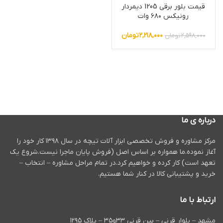
قیمت بلور برقی 1205 دیمردار
رونیکس ۶۸۰ وات
۲,۲۱۸,۰۰۰
تومان
۲,۵۹۸,۰۰۰
تومان
درباره ی ما
مرکز مشاوره و فروش تخصصی ابزار آلات تیچه در سال ۱۳۹۸ کار خود را
آغاز نموده.ما همواره بر اساس اصل (فروش پایان ماجرا نیست.شروع یک
تعهد است) کار کرده و خواهیم کرد.در تمام مراحل مشاوره – انتخاب –
خرید و پشتیبانی کالا در کنار شما هستیم.
ارتباط با ما
مشهد – بلوار قرنی – بین قرنی ۳۳و۳۵ – پلاک ۱۲۹۵