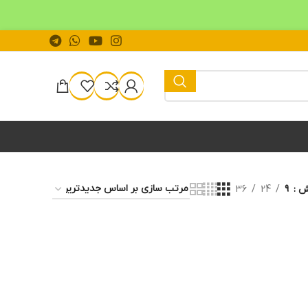
یش
9
24
36