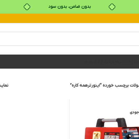
بدون ضامن، بدون سود
خرید قسطی با ترب‌پی
های تخصصی
اخبار
شرایط و ضوابط
ات برچسب خورده “اینورترهمه کاره”
نما
جودی