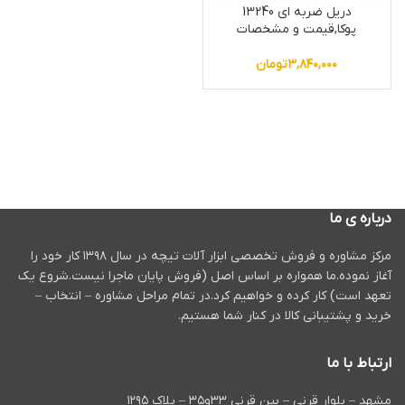
دریل ضربه ای 13240
پوکا,قیمت و مشخصات
۳,۸۴۰,۰۰۰
تومان
درباره ی ما
مرکز مشاوره و فروش تخصصی ابزار آلات تیچه در سال ۱۳۹۸ کار خود را
آغاز نموده.ما همواره بر اساس اصل (فروش پایان ماجرا نیست.شروع یک
تعهد است) کار کرده و خواهیم کرد.در تمام مراحل مشاوره – انتخاب –
خرید و پشتیبانی کالا در کنار شما هستیم.
ارتباط با ما
مشهد – بلوار قرنی – بین قرنی ۳۳و۳۵ – پلاک ۱۲۹۵