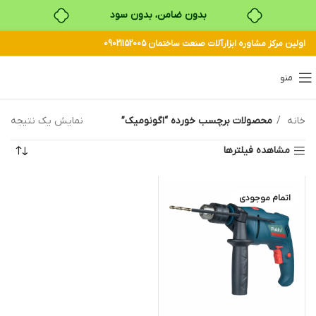
بدون ضامن، بدون سود
اولین مرکز مشاوره ابزارآلات صنعت ساختمان 09021152005
خرید قسطی با ترب‌پی
منو
خانه
محصولات برچسب خورده “اگونومیک”
نمایش یک نتیجه
مشاهده فیلترها
اتمام موجودی