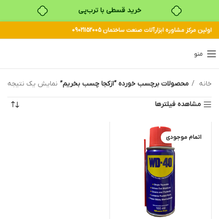
خرید قسطی با ترب‌پی
اولین مرکز مشاوره ابزارآلات صنعت ساختمان 09021152005
۴ قسط، بدون کارمزد
بدون ضامن، بدون سود
منو
خرید قسطی با ترب‌پی
خانه
محصولات برچسب خورده “ازکجا چسب بخریم”
نمایش یک نتیجه
مشاهده فیلترها
اتمام موجودی