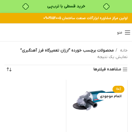
خرید قسطی با ترب‌پی
اولین مرکز مشاوره ابزارآلات صنعت ساختمان 09021152005
۴ قسط، بدون کارمزد
بدون ضامن، بدون سود
منو
خرید قسطی با ترب‌پی
خانه
محصولات برچسب خورده “ارزان تعمیرگاه فرز آهنگبری”
نمایش یک نتیجه
مشاهده فیلترها
-10%
اتمام موجودی