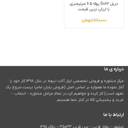
دریل D062 پوکا 6.5 میلیمتری
با ارزان ترین قیمت
۱,۷۸۰,۰۰۰
تومان
درباره ی ما
مرکز مشاوره و فروش تخصصی ابزار آلات تیچه در سال ۱۳۹۸ کار خود را
آغاز نموده.ما همواره بر اساس اصل (فروش پایان ماجرا نیست.شروع یک
تعهد است) کار کرده و خواهیم کرد.در تمام مراحل مشاوره – انتخاب –
خرید و پشتیبانی کالا در کنار شما هستیم.
ارتباط با ما
مشهد – بلوار قرنی – بین قرنی ۳۳و۳۵ – پلاک ۱۲۹۵