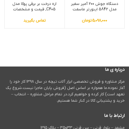
دستگاه جوش 200 آمپر سفیر
اره درخت بر برقی پوکا مدل
مدل 5842 اینورتر ماسفت
C405, قیمت و مشخصات
۵,۰۹۸,۰۰۰
تومان
تماس بگیرید
درباره ی ما
مرکز مشاوره و فروش تخصصی ابزار آلات تیچه در سال ۱۳۹۸ کار خود را
آغاز نموده.ما همواره بر اساس اصل (فروش پایان ماجرا نیست.شروع یک
تعهد است) کار کرده و خواهیم کرد.در تمام مراحل مشاوره – انتخاب –
خرید و پشتیبانی کالا در کنار شما هستیم.
ارتباط با ما
مشهد – بلوار قرنی – بین قرنی ۳۳و۳۵ – پلاک ۱۲۹۵