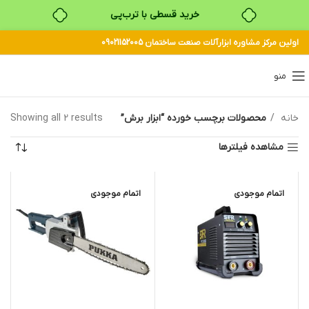
خرید قسطی با ترب‌پی
اولین مرکز مشاوره ابزارآلات صنعت ساختمان 09021152005
۴ قسط، بدون کارمزد
بدون ضامن، بدون سود
منو
خرید قسطی با ترب‌پی
خانه
محصولات برچسب خورده “ابزار برش”
Showing all 2 results
مشاهده فیلترها
اتمام موجودی
اتمام موجودی