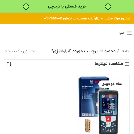
خرید قسطی با ترب‌پی
اولین مرکز مشاوره ابزارآلات صنعت ساختمان 09021152005
منو
خانه
محصولات برچسب خورده “ابزارشارژی”
نمایش یک نتیجه
مشاهده فیلترها
اتمام موجودی