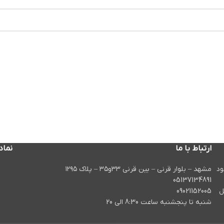
ارتباط با ما
نماد
در سال ۱۳۹۸ کار خود
مشهد – بلوار قرنی – بین قرنی ۳۳و۳۵ – پلاک ۱۲۹۵
05137134891
ل
09021152005
شنبه تا پنجشنبه ساعت 8:30 الی 20