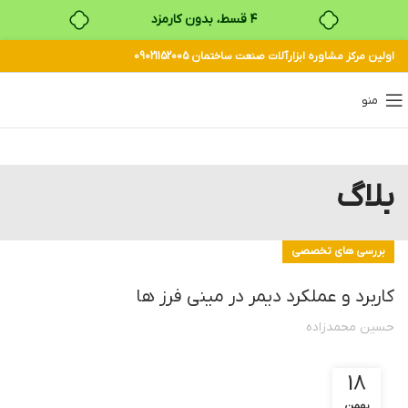
۴ قسط، بدون کارمزد
اولین مرکز مشاوره ابزارآلات صنعت ساختمان 09021152005
بدون ضامن، بدون سود
خرید قسطی با ترب‌پی
منو
بلاگ
بررسی های تخصصی
کاربرد و عملکرد دیمر در مینی فرز ها
حسین محمدزاده
18
بهمن