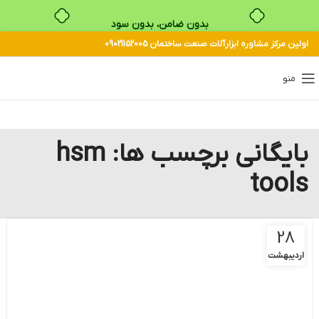
بدون ضامن، بدون سود
اولین مرکز مشاوره ابزارآلات صنعت ساختمان 09021152005
خرید قسطی با ترب‌پی
منو
بایگانی برچسب ها: hsm
tools
28
اردیبهشت