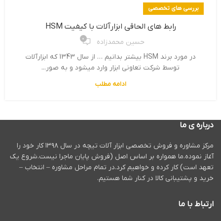
بررسی های تخصصی
رابط های الحاقی ابزارآلات با کیفیت HSM
0
حسین محمدزاده
در مورد برند HSM بیشتر بدانیم … از سال 1343 که ابزارآلات
توسط شرکت تعاونی ابزار وارد میشود و به صور...
ادامه مطلب
درباره ی ما
مرکز مشاوره و فروش تخصصی ابزار آلات تیچه در سال ۱۳۹۸ کار خود را
آغاز نموده.ما همواره بر اساس اصل (فروش پایان ماجرا نیست.شروع یک
تعهد است) کار کرده و خواهیم کرد.در تمام مراحل مشاوره – انتخاب –
خرید و پشتیبانی کالا در کنار شما هستیم.
ارتباط با ما