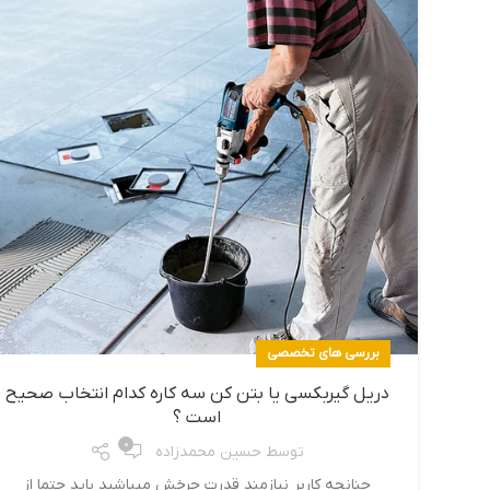
بررسی های تخصصی
دریل گیربکسی یا بتن کن سه کاره کدام انتخاب صحیح
است ؟
0
توسط
حسین محمدزاده
چنانچه کاربر نیازمند قدرت چرخش میباشید باید حتما از