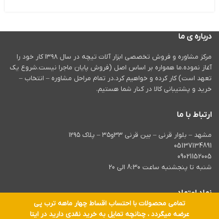
درباره ی ما
مرکز مشاوره و فروش تخصصی ابزار آلات تیچه در سال ۱۳۹۸ کار خود را
آغاز نموده.ما همواره بر اساس اصل (فروش پایان ماجرا نیست.شروع یک
تعهد است) کار کرده و خواهیم کرد.در تمام مراحل مشاوره – انتخاب –
خرید و پشتیبانی کالا در کنار شما هستیم.
ارتباط با ما
مشهد – بلوار قرنی – بین قرنی ۳۳و۳۵ – پلاک ۱۲۹۵
05137134891
09021152005
شنبه تا پنجشنبه ساعت 8:30 الی 20
نماد اعتماد
تمامی محصولات با احتساب اقساط چهار ماهه ترب پی
عرضه میگردد ، چنانچه تمایل به خرید نقدی دارید در ایتا