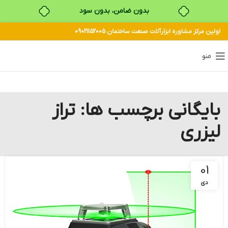
بدون ضامن، بدون سود
اولین مرکز مشاوره ابزارآلات صنعت ساختمان 09021152005
خرید قسطی با ترب‌پی
منو
بایگانی برچسب ها: تراز
لیزری
01
دی