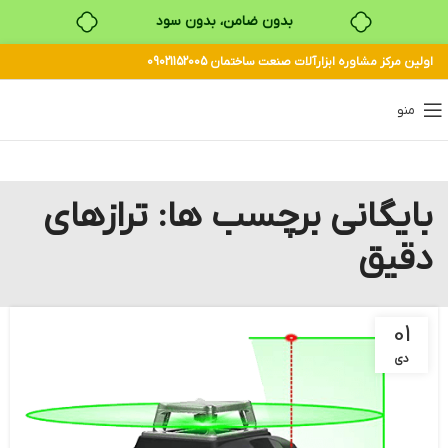
بدون ضامن، بدون سود
اولین مرکز مشاوره ابزارآلات صنعت ساختمان 09021152005
خرید قسطی با ترب‌پی
منو
بایگانی برچسب ها: ترازهای
دقیق
01
دی