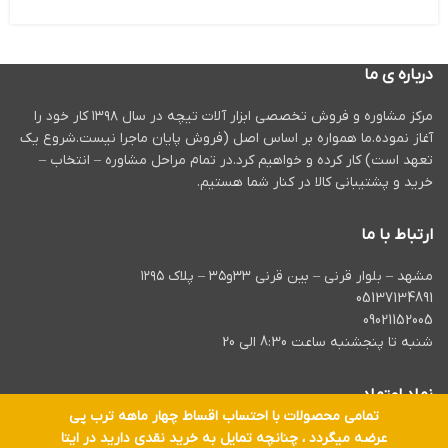
درباره ی ما
مرکز مشاوره و فروش تخصصی ابزار آلات تیچه در سال ۱۳۹۸ کار خود را
آغاز نموده.ما همواره بر اساس اصل (فروش پایان ماجرا نیست.شروع یک
تعهد است) کار کرده و خواهیم کرد.در تمام مراحل مشاوره – انتخاب –
خرید و پشتیبانی کالا در کنار شما هستیم.
ارتباط با ما
مشهد – بلوار قرنی – بین قرنی ۳۳و۳۵ – پلاک ۱۲۹۵
05137134891
09021152005
شنبه تا پنجشنبه ساعت 8:30 الی 20
نماد اعتماد
تمامی محصولات با احتساب اقساط چهار ماهه ترب پی
عرضه میگردد ، چنانچه تمایل به خرید نقدی دارید در ایتا