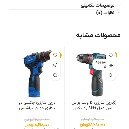
توضیحات تکمیلی
نظرات (0)
محصولات مشابه
-78%
-15%
اتمام موجود
ی
دریل شارژی 16 ولت براش
دریل شارژی چکشی دو
ب
لس مدل 8661 رونیکس
باطری موتور براشلس
VR1608-BLX 16.8
۹,۹۹۸,۰۰۰
تومان
۲۴,۸۸۰,۰۰۰
تومان
تف
۸,۴۸۰,۰۰۰
تومان
۵,۴۱۸,۰۰۰
تومان