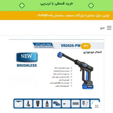
۴ قسط، بدون کارمزد
اولین مرکز مشاوره ابزارآلات صنعت ساختمان 09021152005
بدون ضامن، بدون سود
منو
خرید قسطی با ترب‌پی
-13%
اتمام موجودی
بزرگنمایی تصویر