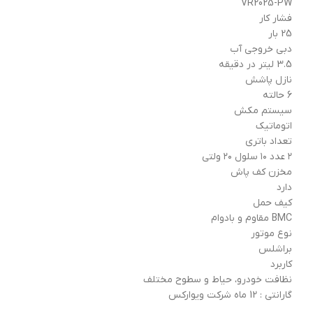
VR2025-PW
فشار کار
25 بار
دبی خروجی آب
3.5 لیتر در دقیقه
نازل پاشش
6 حالته
سیستم مکش
اتوماتیک
تعداد باتری
۲ عدد ۱۰ سلول ۲۰ ولتی
مخزن کف پاش
دارد
کیف حمل
BMC مقاوم و بادوام
نوع موتور
براشلس
کاربرد
نظافت خودرو، حیاط و سطوح مختلف
گارانتی : 12 ماه شرکت ویوارکس