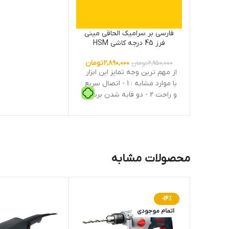
فارسی بر سرامیک الحاقی مینی
فرز 45 درجه کاشی HSM
۲,۸۹۰,۰۰۰
تومان
۲,۹۵۰,۰۰۰
تومان
از مهم ترین وجه تمایز این ابزار
با موارد مشابه : 1 - اتصال سریع
و راحت 2 - دو قابه شدن برش
جهت افزایش ایمنی کاربر هنگام
برش ( صفحه برش بین قاب
فرز مینی و استراکچر حبس
است ) 3 - قابل اتصال روی تمام
فرزهای مینی بدون محدودیت
محصولات مشابه
-14%
اتمام موجودی