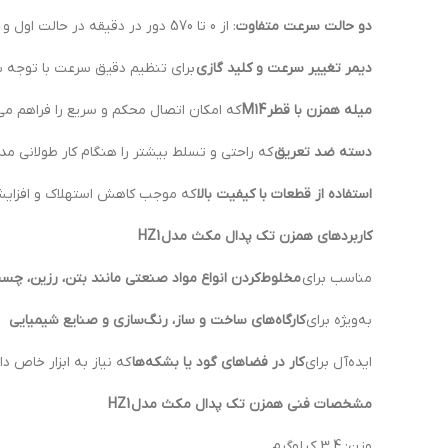
دو حالت سرعت متفاوت
: از 0 تا 570 دور در دقیقه در حالت اول و از 0 تا 760 دور در دقیقه در حالت دوم
دیمر تغییر سرعت و کلید گازی
برای تنظیم دقیق سرعت با توجه به 
میله همزن با قطر
M14
که امکان اتصال محکم و سریع را فراهم می‌
دسته ضد تعریق
که راحتی و تسلط بیشتر را هنگام کار طولانی مد
استفاده از قطعات با کیفیت بالا
که موجب کاهش استهلاک و افزایش
کاربردهای همزن تک پدال مکث مدل
HZ1
مناسب برای
مخلوط‌کردن انواع مواد صنعتی مانند بتن، رزین، چس
به‌ویژه برای
کارگاه‌های ساخت و ساز، رنگ‌سازی و صنایع شیمیایی
ایده‌آل برای
کار در فضاهای گود یا بشکه‌ها
که نیاز به ابزار خاص دا
مشخصات فنی همزن تک پدال مکث مدل
HZ1
وزن: 3.4 کیلوگرم