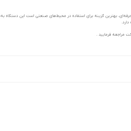
دل HZ1، با قدرت بالای 1400 وات و طراحی حرفه‌ای، بهترین گزینه برای استفاده در محیط‌های صنعتی
دارد.
 مراجعه فرمایید .