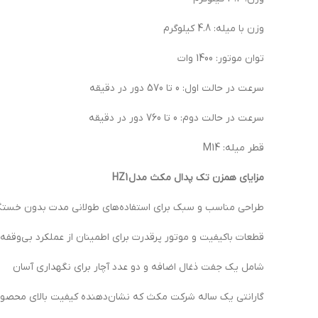
وزن با میله: 4.8 کیلوگرم
توان موتور: 1400 وات
سرعت در حالت اول: 0 تا 570 دور در دقیقه
سرعت در حالت دوم: 0 تا 760 دور در دقیقه
قطر میله: M14
مزایای همزن تک پدال مکث مدل
HZ1
طراحی مناسب و سبک برای استفاده‌های طولانی مدت بدون خستگ
قطعات باکیفیت و موتور پرقدرت برای اطمینان از عملکرد بی‌وقفه
شامل یک جفت ذغال اضافه و دو عدد آچار برای نگهداری آسان
گارانتی یک ساله شرکت مکث که نشان‌دهنده کیفیت بالای محص