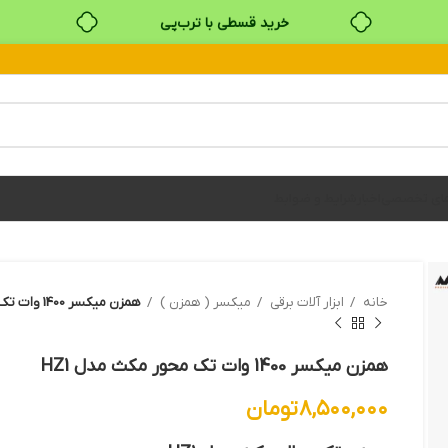
خرید قسطی با ترب‌پی
های تخصصی
اخبار
شرایط و ضوابط
خانه
ابزار آلات برقي
میکسر ( همزن )
همزن میکسر 1400 وات تک محور مکث مدل HZ1
همزن میکسر 1400 وات تک محور مکث مدل HZ1
۸,۵۰۰,۰۰۰
تومان