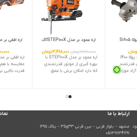
S180
اره عمود بر مدل STEP100Xآاگ
اره افقی بر مدل 400XE
ومان
۳,۴۹۸,۰۰۰
تومان
۰۰,۰۰۰
۳,۶۸۰,۰۰۰
تومان
توان موزاییک ساب پوکا 1400
اره عمود بر مدل STEP100X با
 قدرتمند
بهره گیری از موتور قدرتمندی
مقایسه با هم 
زاد موزاییک
که دارد امکان برش با عمق
قدرت بالایی بر
بر دقیقه است
بسیار بالا را در انواع چوب ،
مورد را میتوان
ابعاد دستگاه 58 * 21 * 16 سانتی‌
آلومینیوم و فولاد را فراهم می
400واتی این
ه دارای کابل
آورد. ویژگی منحصر به فرد دیگر
نشان دهنده قد
این دستگاه حرکات پاندولی
باشد.در طراح
6حالته برای اینکه باعث میشود
ظرافت های خا
هم عمق برش اره افزایش یابد و
که امکان را به
ارتباط با ما
نماد
همچنین بتواند سرعت آن
صورت عمودی 
بیشتر گردد.این دستگاه قابلیت
سی و چوب و فل
در سال ۱۳۹۸ کار خود
مشهد – بلوار قرنی – بین قرنی ۳۳و۳۵ – پلاک ۱۲۹۵
تیغ گیر اتوماتیک دارد و طول
این دستگاه عم
05137134891