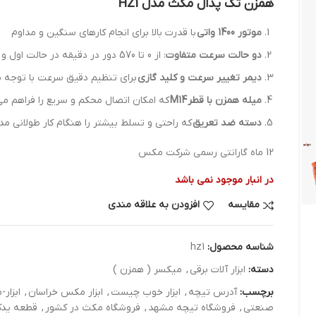
همزن تک پدال مکث مدل HZ1
موتور 1400 واتی
با قدرت بالا برای انجام کارهای سنگین و مداوم
دو حالت سرعت متفاوت
: از 0 تا 570 دور در دقیقه در حالت اول و از 0 تا 760 دور در دقیقه در حالت دوم
دیمر تغییر سرعت و کلید گازی
برای تنظیم دقیق سرعت با توجه به 
میله همزن با قطر
M14
که امکان اتصال محکم و سریع را فراهم می‌
دسته ضد تعریق
که راحتی و تسلط بیشتر را هنگام کار طولانی مد
12 ماه گارانتی رسمی شرکت مکس
در انبار موجود نمی باشد
مقایسه
افزودن به علاقه مندی
شناسه محصول:
hz1
دسته:
ابزار آلات برقي
,
میکسر ( همزن )
برچسب:
آدرس تیچه
,
ابزار خوب چیست
,
ابزار مکس خراسان
,
ابزار
صنعتی
,
فروشگاه تیچه مشهد
,
فروشگاه مکث در کشور
,
قطعه ید