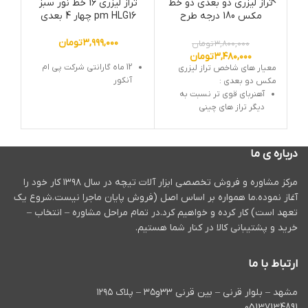
تراز لیزری دو بعدی دو خط
تراز لیزری 16 خط نور سبز
مکس 180 درجه طرح
pm HLG16 چهار 4 بعدی
دیوالت TML
e
۳,۹۹۹,۰۰۰
تومان
۳,۸۰۰,۰۰۰
تومان
۳,۴۸۰,۰۰۰
تومان
12 ماه گارانتی شرکت پی ام
معیار های شاخص تراز لیزری
بو
آنکور
مکس دو بعدی :
آهنربای قوی تر نسبت به
دیگر تراز های چینی
مواد اولیه بهتر در ساخت
بدنه
درباره ی ما
نور منسجم
کیف حمل بی ام سی
مرکز مشاوره و فروش تخصصی ابزار آلات تیچه در سال ۱۳۹۸ کار خود را
آغاز نموده.ما همواره بر اساس اصل (فروش پایان ماجرا نیست.شروع یک
گارانتی 12 ماهه
تعهد است) کار کرده و خواهیم کرد.در تمام مراحل مشاوره – انتخاب –
خرید و پشتیبانی کالا در کنار شما هستیم.
ارتباط با ما
مشهد – بلوار قرنی – بین قرنی ۳۳و۳۵ – پلاک ۱۲۹۵
05137134891