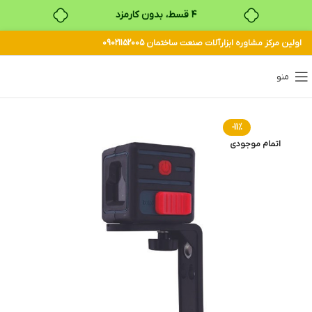
۴ قسط، بدون کارمزد
اولین مرکز مشاوره ابزارآلات صنعت ساختمان 09021152005
بدون ضامن، بدون سود
خرید قسطی با ترب‌پی
منو
-11%
اتمام موجودی